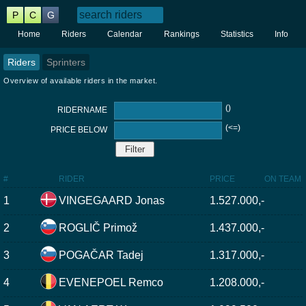
P
C
G
Home
Riders
Calendar
Rankings
Statistics
Info
Riders
Sprinters
Overview of available riders in the market.
()
RIDERNAME
(<=)
PRICE BELOW
#
RIDER
PRICE
ON TEAM
1
VINGEGAARD Jonas
1.527.000,-
2
ROGLIČ Primož
1.437.000,-
3
POGAČAR Tadej
1.317.000,-
4
EVENEPOEL Remco
1.208.000,-