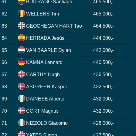
61
BUITRAGO Santiago
465.500,-
62
WELLENS Tim
465.000,-
63
GEOGHEGAN HART Tao
464.500,-
64
HERRADA Jesús
444.000,-
65
VAN BAARLE Dylan
442.000,-
66
KÄMNA Lennard
440.500,-
67
CARTHY Hugh
436.500,-
68
ASGREEN Kasper
432.500,-
69
DAINESE Alberto
432.000,-
70
CORT Magnus
432.000,-
71
NIZZOLO Giacomo
428.000,-
72
YATES Simon
427.500,-