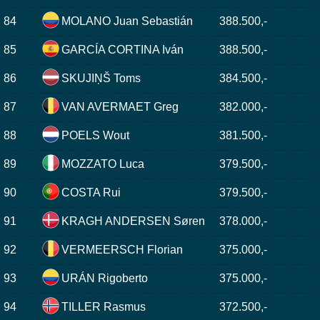
84
MOLANO Juan Sebastián
388.500,-
85
GARCÍA CORTINA Iván
388.500,-
86
SKUJIŅŠ Toms
384.500,-
87
VAN AVERMAET Greg
382.000,-
88
POELS Wout
381.500,-
89
MOZZATO Luca
379.500,-
90
COSTA Rui
379.500,-
91
KRAGH ANDERSEN Søren
378.000,-
92
VERMEERSCH Florian
375.000,-
93
URÁN Rigoberto
375.000,-
94
TILLER Rasmus
372.500,-