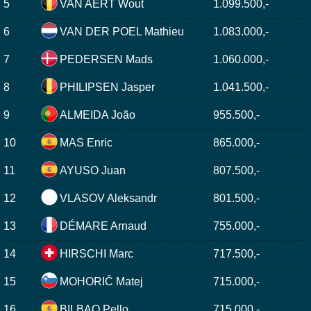
5
VAN AERT Wout
1.099.500,-
6
VAN DER POEL Mathieu
1.083.000,-
7
PEDERSEN Mads
1.060.000,-
8
PHILIPSEN Jasper
1.041.500,-
9
ALMEIDA João
955.500,-
10
MAS Enric
865.000,-
11
AYUSO Juan
807.500,-
12
VLASOV Aleksandr
801.500,-
13
DÉMARE Arnaud
755.000,-
14
HIRSCHI Marc
717.500,-
15
MOHORIČ Matej
715.000,-
16
BILBAO Pello
715.000,-