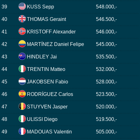
39
KUSS Sepp
548.000,-
40
THOMAS Geraint
546.500,-
41
KRISTOFF Alexander
546.000,-
42
MARTÍNEZ Daniel Felipe
545.000,-
43
HINDLEY Jai
535.500,-
44
TRENTIN Matteo
532.000,-
45
JAKOBSEN Fabio
528.000,-
46
RODRÍGUEZ Carlos
523.500,-
47
STUYVEN Jasper
520.000,-
48
ULISSI Diego
519.500,-
49
MADOUAS Valentin
505.000,-