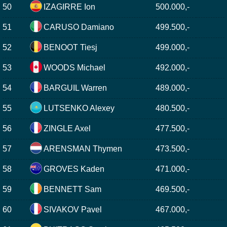
50
IZAGIRRE Ion
500.000,-
51
CARUSO Damiano
499.500,-
52
BENOOT Tiesj
499.000,-
53
WOODS Michael
492.000,-
54
BARGUIL Warren
489.000,-
55
LUTSENKO Alexey
480.500,-
56
ZINGLE Axel
477.500,-
57
ARENSMAN Thymen
473.500,-
58
GROVES Kaden
471.000,-
59
BENNETT Sam
469.500,-
60
SIVAKOV Pavel
467.000,-