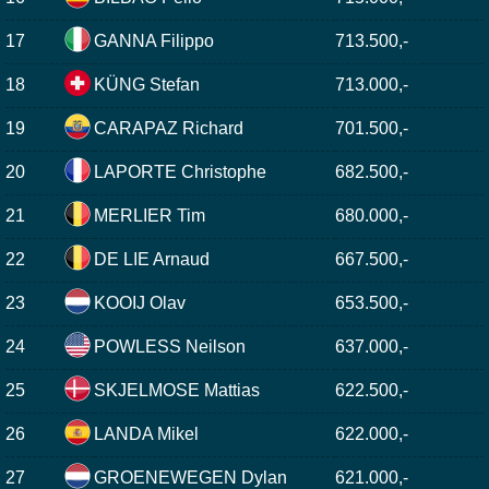
17
GANNA Filippo
713.500,-
18
KÜNG Stefan
713.000,-
19
CARAPAZ Richard
701.500,-
20
LAPORTE Christophe
682.500,-
21
MERLIER Tim
680.000,-
22
DE LIE Arnaud
667.500,-
23
KOOIJ Olav
653.500,-
24
POWLESS Neilson
637.000,-
25
SKJELMOSE Mattias
622.500,-
26
LANDA Mikel
622.000,-
27
GROENEWEGEN Dylan
621.000,-