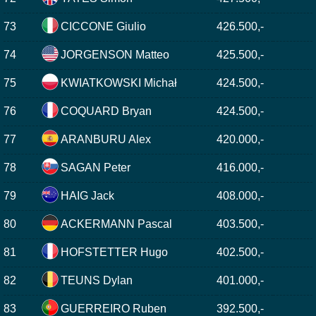
73
CICCONE Giulio
426.500,-
74
JORGENSON Matteo
425.500,-
75
KWIATKOWSKI Michał
424.500,-
76
COQUARD Bryan
424.500,-
77
ARANBURU Alex
420.000,-
78
SAGAN Peter
416.000,-
79
HAIG Jack
408.000,-
80
ACKERMANN Pascal
403.500,-
81
HOFSTETTER Hugo
402.500,-
82
TEUNS Dylan
401.000,-
83
GUERREIRO Ruben
392.500,-