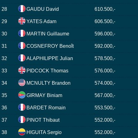
28
GAUDU David
610.500,-
29
YATES Adam
606.500,-
30
MARTIN Guillaume
596.000,-
31
COSNEFROY Benoît
592.000,-
32
ALAPHILIPPE Julian
578.500,-
33
PIDCOCK Thomas
576.000,-
34
MCNULTY Brandon
574.000,-
35
GIRMAY Biniam
567.000,-
36
BARDET Romain
553.500,-
37
PINOT Thibaut
552.000,-
38
HIGUITA Sergio
552.000,-